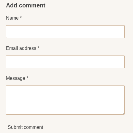
Add comment
r
r
r
r
e
e
e
e
Name *
Email address *
Message *
Submit comment