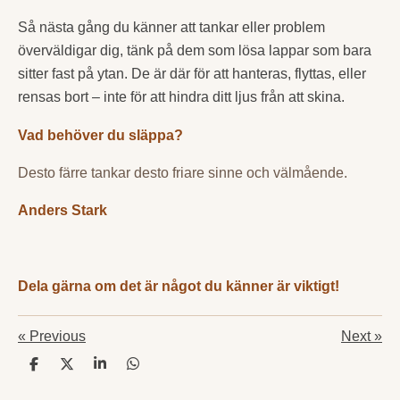
Så nästa gång du känner att tankar eller problem
överväldigar dig, tänk på dem som lösa lappar som bara
sitter fast på ytan. De är där för att hanteras, flyttas, eller
rensas bort – inte för att hindra ditt ljus från att skina.
Vad behöver du släppa?
Desto färre tankar desto friare sinne och välmående.
Anders Stark
Dela gärna om det är något du känner är viktigt!
«
Previous
Next
»
S
S
S
S
h
h
h
h
a
a
a
a