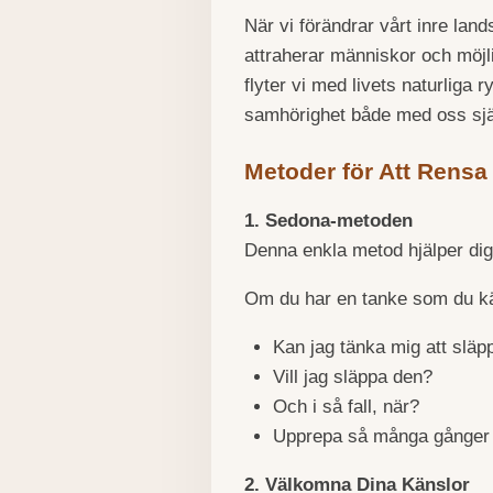
När vi förändrar vårt inre land
attraherar människor och möjli
flyter vi med livets naturliga
samhörighet både med oss sjä
Metoder för Att Rensa
1. Sedona-metoden
Denna enkla metod hjälper dig 
Om du har en tanke som du kän
Kan jag tänka mig att slä
Vill jag släppa den?
Och i så fall, när?
Upprepa så många gånger ti
2. Välkomna Dina Känslor