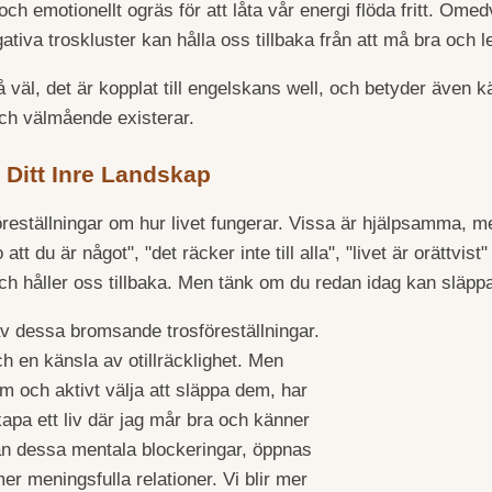
ch emotionellt ogräs för att låta vår energi flöda fritt. Omed
iva troskluster kan hålla oss tillbaka från att må bra och lev
äl, det är kopplat till engelskans well, och betyder även kä
t och välmående existerar.
i Ditt Inre Landskap
eställningar om hur livet fungerar. Vissa är hjälpsamma, 
 att du är något", "det räcker inte till alla", "livet är orättv
h håller oss tillbaka. Men tänk om du redan idag kan släp
av dessa bromsande trosföreställningar.
ch en känsla av otillräcklighet. Men
 och aktivt välja att släppa dem, har
skapa ett liv där jag mår bra och känner
från dessa mentala blockeringar, öppnas
er meningsfulla relationer. Vi blir mer