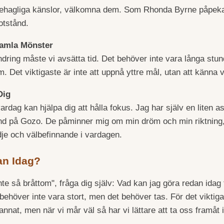
 obehagliga känslor, välkomna dem. Som Rhonda Byrne påpekar,
otstånd.
Gamla Mönster
ändring måste vi avsätta tid. Det behöver inte vara långa stu
 Det viktigaste är inte att uppnå yttre mål, utan att känna 
Dig
vardag kan hjälpa dig att hålla fokus. Jag har själv en liten
rand på Gozo. De påminner mig om min dröm och min riktning, 
dje och välbefinnande i vardagen.
an Idag?
nte så bråttom", fråga dig själv: Vad kan jag göra redan idag
 behöver inte vara stort, men det behöver tas. För det viktiga
t annat, men när vi mår väl så har vi lättare att ta oss framåt 