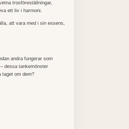
vetna trosföreställningar,
a ett liv i harmoni.
lla, att vara med i sin essens,
medan andra fungerar som
ist" – dessa tankemönster
pa taget om dem?