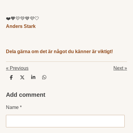
❤️🧡💛💚💙💜🤍
Anders Stark
Dela gärna om det är något du känner är viktigt!
«
Previous
Next
»
S
S
S
S
h
h
h
h
a
a
a
a
Add comment
r
r
r
r
e
e
e
e
Name *