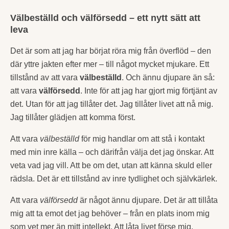
Välbeställd och välförsedd – ett nytt sätt att
leva
Det är som att jag har börjat röra mig från överflöd – den
där yttre jakten efter mer – till något mycket mjukare. Ett
tillstånd av att vara
välbeställd
. Och ännu djupare än så:
att vara
välförsedd
. Inte för att jag har gjort mig förtjänt av
det. Utan för att jag tillåter det. Jag tillåter livet att nå mig.
Jag tillåter glädjen att komma först.
Att vara
välbeställd
för mig handlar om att stå i kontakt
med min inre källa – och därifrån välja det jag önskar. Att
veta vad jag vill. Att be om det, utan att känna skuld eller
rädsla. Det är ett tillstånd av inre tydlighet och självkärlek.
Att vara
välförsedd
är något ännu djupare. Det är att tillåta
mig att ta emot det jag behöver – från en plats inom mig
som vet mer än mitt intellekt. Att låta livet förse mig,