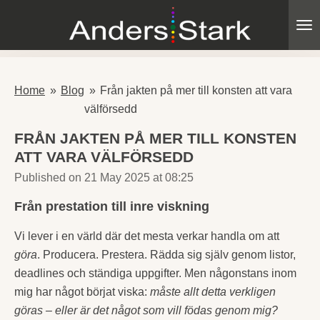
Skip
to
main
content
Home
»
Blog
»
Från jakten på mer till konsten att vara
välförsedd
FRÅN JAKTEN PÅ MER TILL KONSTEN
ATT VARA VÄLFÖRSEDD
Published on 21 May 2025 at 08:25
Från prestation till inre viskning
Vi lever i en värld där det mesta verkar handla om att
göra
. Producera. Prestera. Rädda sig själv genom listor,
deadlines och ständiga uppgifter. Men någonstans inom
mig har något börjat viska:
måste allt detta verkligen
göras – eller är det något som vill födas genom mig?