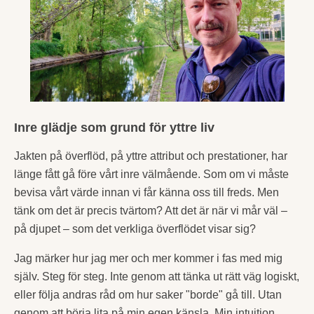
Inre glädje som grund för yttre liv
Jakten på överflöd, på yttre attribut och prestationer, har
länge fått gå före vårt inre välmående. Som om vi måste
bevisa vårt värde innan vi får känna oss till freds. Men
tänk om det är precis tvärtom? Att det är när vi mår väl –
på djupet – som det verkliga överflödet visar sig?
Jag märker hur jag mer och mer kommer i fas med mig
själv. Steg för steg. Inte genom att tänka ut rätt väg logiskt,
eller följa andras råd om hur saker "borde" gå till. Utan
genom att börja lita på min egen känsla. Min intuition.