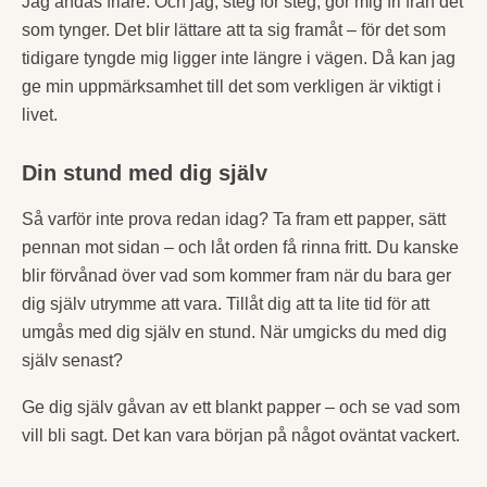
Jag andas friare. Och jag, steg för steg, gör mig fri från det
som tynger. Det blir lättare att ta sig framåt – för det som
tidigare tyngde mig ligger inte längre i vägen. Då kan jag
ge min uppmärksamhet till det som verkligen är viktigt i
livet.
Din stund med dig själv
Så varför inte prova redan idag? Ta fram ett papper, sätt
pennan mot sidan – och låt orden få rinna fritt. Du kanske
blir förvånad över vad som kommer fram när du bara ger
dig själv utrymme att vara. Tillåt dig att ta lite tid för att
umgås med dig själv en stund. När umgicks du med dig
själv senast?
Ge dig själv gåvan av ett blankt papper – och se vad som
vill bli sagt. Det kan vara början på något oväntat vackert.