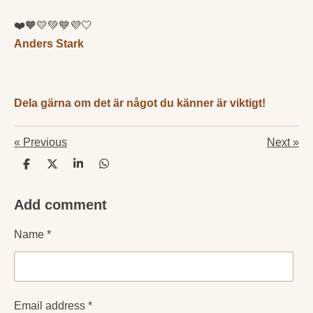
❤️🧡💛💚💙💜🤍
Anders Stark
Dela gärna om det är något du känner är viktigt!
«
Previous
Next
»
S
S
S
S
h
h
h
h
a
a
a
a
Add comment
r
r
r
r
e
e
e
e
Name *
Email address *