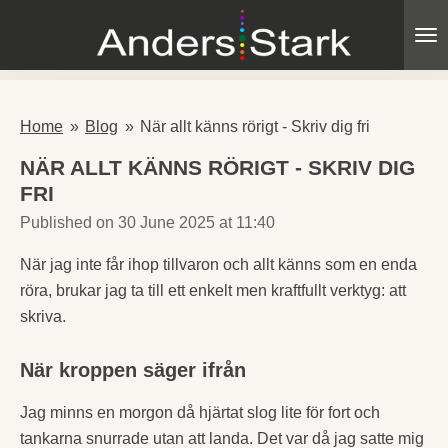
Skip
to
main
content
Home
»
Blog
»
När allt känns rörigt - Skriv dig fri
NÄR ALLT KÄNNS RÖRIGT - SKRIV DIG
FRI
Published on 30 June 2025 at 11:40
När jag inte får ihop tillvaron och allt känns som en enda
röra, brukar jag ta till ett enkelt men kraftfullt verktyg: att
skriva.
När kroppen säger ifrån
Jag minns en morgon då hjärtat slog lite för fort och
tankarna snurrade utan att landa. Det var då jag satte mig