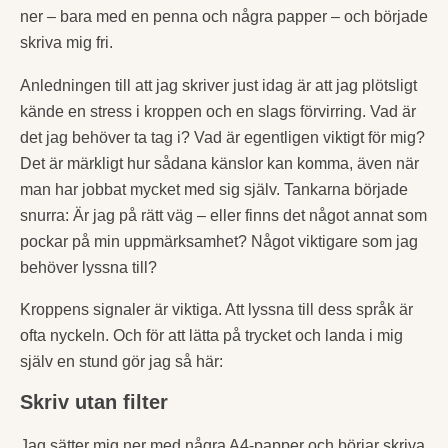
ner – bara med en penna och några papper – och började
skriva mig fri.
Anledningen till att jag skriver just idag är att jag plötsligt
kände en stress i kroppen och en slags förvirring. Vad är
det jag behöver ta tag i? Vad är egentligen viktigt för mig?
Det är märkligt hur sådana känslor kan komma, även när
man har jobbat mycket med sig själv. Tankarna började
snurra: Är jag på rätt väg – eller finns det något annat som
pockar på min uppmärksamhet? Något viktigare som jag
behöver lyssna till?
Kroppens signaler är viktiga. Att lyssna till dess språk är
ofta nyckeln. Och för att lätta på trycket och landa i mig
själv en stund gör jag så här:
Skriv utan filter
Jag sätter mig ner med några A4-papper och börjar skriva