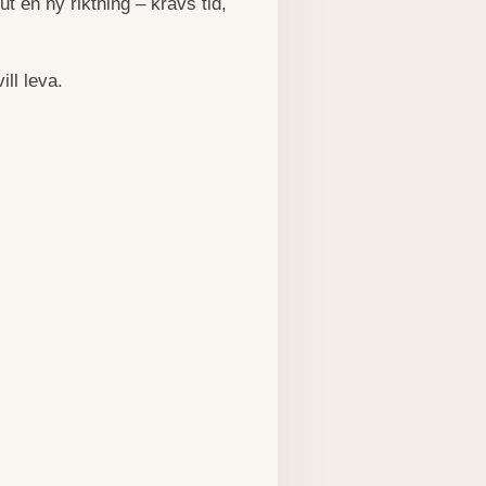
ut en ny riktning – krävs tid,
ill leva.