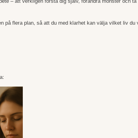
bete – att verkligen förstå dig själv, förändra mönster och ta 
 på flera plan, så att du med klarhet kan välja vilket liv du v
a: