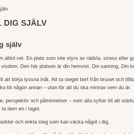
jälv
 DIG SJÄLV
g själv
m alltid vet. En plats som inte styrs av rädsla, stress eller
re visdom. Den här platsen är din hemvist. Din sanning. Din kr
l att börja lyssna inåt. Att ta steget bort från bruset och till
 ska bli någon annan – utan för att du ska minnas vem du är.
r, perspektiv och påminnelser – som alla syftar till att stärka
r ta dem en i taget.
nsikter och enkla steg som kan väcka något i dig.